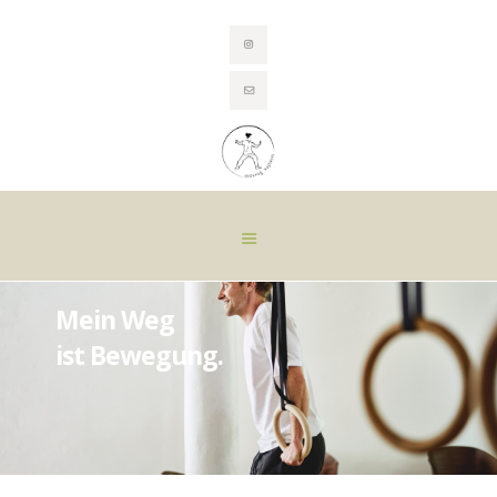
HOME
TRAINING
HEILUNG DURCH
BEWEGUNG
ÜBER MICH
CONTACT
BLOG
Mein Weg
ist Bewegung.